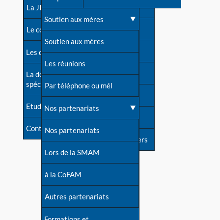
contacts
La JIA
Une difficulté d'allaitement ?
Soutien aux mères
Contact presse
Le congrès
Cas particuliers
Soutien aux mères
Dossier de presse
Les dossiers de l'allaitement
Mythes et vérités
Les réunions
Soutenir LLL
La documentation
spécialisée
Devenir animatrice ?
Par téléphone ou mél
Livre d'or
Etudes récentes
Une question sur le site
Nos partenariats
Forum
Contact
Nos partenariats
S'inscrire à nos newsletters
Lors de la SMAM
à la CoFAM
Autres partenariats
Formations et