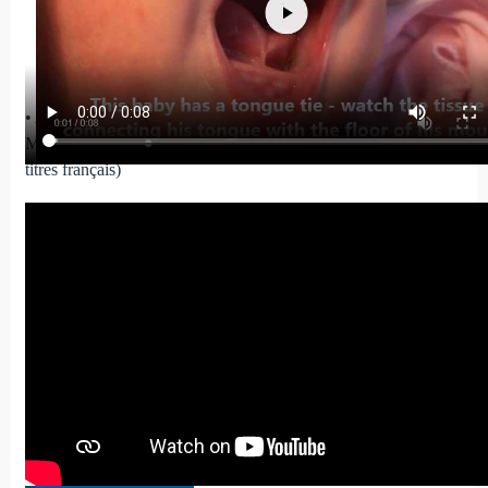
•
Allaitement et traitement des freins buccaux
, interview du Dr
Martin Kaplan pour "Allaitement pour tous" (en anglais, sous-
titres français)