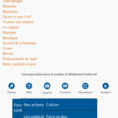
Témoignages
Réunions
Réunions
Qu'est-ce que c'est?
Trouver une réunion
Le congrès
Boutique
Boutique
Accueil de la boutique
Livres
Revues
Professionnels de santé
Petits matériels et jeux
Une association pour le soutien à l’allaitement maternel
Forum
FAQ
Contacts
Nos actions
Soutenir
Les pros
Avant la naissance
Nos actions
Besoin d'aide?
Cotiser
Formations et
conférences
Les débuts
Les publications
Répertoire de tous les
Faire un don