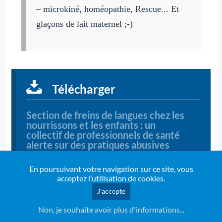
– microkiné, homéopathie, Rescue... Et
glaçons de lait maternel ;-)
Télécharger
Section de freins de langues chez les
nourrissons et les enfants : un
collectif de professionnels de santé
alerte sur des pratiques abusives
(1386 Téléchargements)
AVIS-SOCIETES-SAVANTES - Frein de
En poursuivant votre navigation sur ce site, vous
langue.pdf
acceptez l’utilisation de cookies.
J'accepte
Non, je souhaite avoir plus d'informations...