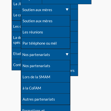
contacts
La JIA
Une difficulté d'allaitement ?
Soutien aux mères
Contact presse
Le congrès
Cas particuliers
Soutien aux mères
Dossier de presse
Les dossiers de l'allaitement
Mythes et vérités
Les réunions
Soutenir LLL
La documentation
spécialisée
Devenir animatrice ?
Par téléphone ou mél
Livre d'or
Etudes récentes
Une question sur le site
Nos partenariats
Forum
Contact
Nos partenariats
S'inscrire à nos newsletters
Lors de la SMAM
à la CoFAM
Autres partenariats
Formations et