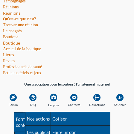
Témoignages
Réunions
Réunions
Qu'est-ce que c'est?
Trouver une réunion
Le congrès
Boutique
Boutique
Accueil de la boutique
Livres
Revues
Professionnels de santé
Petits matériels et jeux
Une association pour le soutien à l’allaitement maternel
Forum
FAQ
Contacts
Nos actions
Soutenir
Les pros
Avant la naissance
Nos actions
Besoin d'aide?
Cotiser
Formations et
conférences
Les débuts
Les publications
Répertoire de tous les
Faire un don