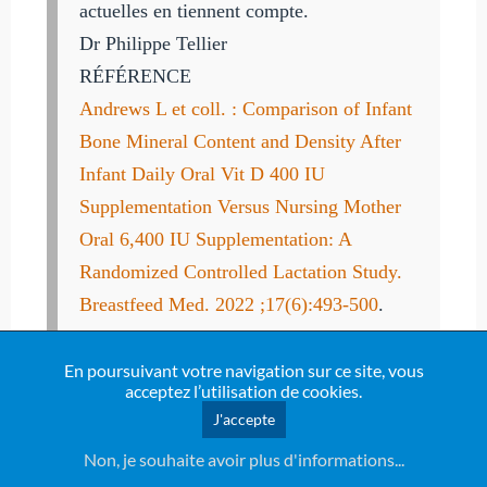
actuelles en tiennent compte.
Dr Philippe Tellier
RÉFÉRENCE
Andrews L et coll. : Comparison of Infant
Bone Mineral Content and Density After
Infant Daily Oral Vit D 400 IU
Supplementation Versus Nursing Mother
Oral 6,400 IU Supplementation: A
Randomized Controlled Lactation Study.
Breastfeed Med. 2022 ;17(6):493-500
.
En poursuivant votre navigation sur ce site, vous
acceptez l’utilisation de cookies.
Télécharger
J'accepte
Non, je souhaite avoir plus d'informations...
Marie Courdent - Boissons et