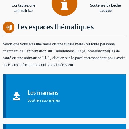
Contactez une
Soutenez La Leche
animatrice
League
Les espaces thématiques
Selon que vous êtes une mère ou une future mère (ou toute personne
cherchant de l’information sur l’allaitement), un(e) professionnel(le) de
santé ou une animatrice LLL, cliquez sur le pavé correspondant pour avoir
accès aux informations qui vous intéressent.
Soutien aux mères
Informations sur l'allaitement et le maternage, pour vous aider
Les mamans
à allaiter et vous informer : toutes les rubriques qui
concernent l'allaitement.
Soutien aux mères