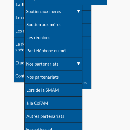
contacts
La JIA
Une difficulté d'allaitement ?
Soutien aux mères
Contact presse
Le congrès
Cas particuliers
Soutien aux mères
Dossier de presse
Les dossiers de l'allaitement
Mythes et vérités
Les réunions
Soutenir LLL
La documentation
spécialisée
Devenir animatrice ?
Par téléphone ou mél
Livre d'or
Etudes récentes
Une question sur le site
Nos partenariats
Forum
Contact
Nos partenariats
S'inscrire à nos newsletters
Lors de la SMAM
à la CoFAM
Autres partenariats
Formations et