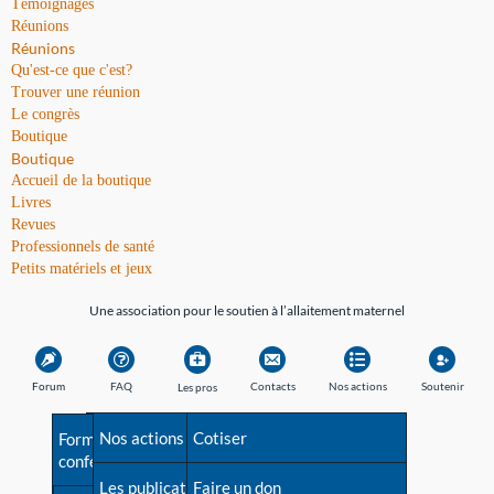
Témoignages
Réunions
Réunions
Qu'est-ce que c'est?
Trouver une réunion
Le congrès
Boutique
Boutique
Accueil de la boutique
Livres
Revues
Professionnels de santé
Petits matériels et jeux
Une association pour le soutien à l’allaitement maternel
Forum
FAQ
Contacts
Nos actions
Soutenir
Les pros
Avant la naissance
Nos actions
Besoin d'aide?
Cotiser
Formations et
conférences
Les débuts
Les publications
Répertoire de tous les
Faire un don