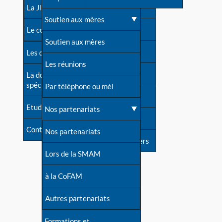
contacts
La JIA
Une difficulté d'allaitement ?
Soutien aux mères
Contact presse
Le congrès
Cas particuliers
Soutien aux mères
Dossier de presse
Les dossiers de l'allaitement
Mythes et vérités
Les réunions
Soutenir LLL
La documentation
spécialisée
Devenir animatrice ?
Par téléphone ou mél
Livre d'or
Etudes récentes
Une question sur le site
Nos partenariats
Forum
Contact
Nos partenariats
S'inscrire à nos newsletters
Lors de la SMAM
à la CoFAM
Autres partenariats
Formations et