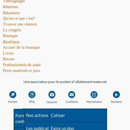
Témoignages
Réunions
Réunions
Qu'est-ce que c'est?
Trouver une réunion
Le congrès
Boutique
Boutique
Accueil de la boutique
Livres
Revues
Professionnels de santé
Petits matériels et jeux
Une association pour le soutien à l’allaitement maternel
Forum
FAQ
Contacts
Nos actions
Soutenir
Les pros
Avant la naissance
Nos actions
Besoin d'aide?
Cotiser
Formations et
conférences
Les débuts
Les publications
Répertoire de tous les
Faire un don