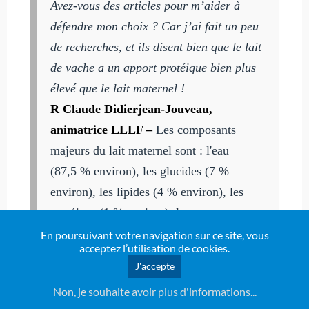
Avez-vous des articles pour m’aider à
défendre mon choix ? Car j’ai fait un peu
de recherches, et ils disent bien que le lait
de vache a un apport protéique bien plus
élevé que le lait maternel !
R Claude Didierjean-Jouveau,
animatrice LLLF –
Les composants
majeurs du lait maternel sont : l'eau
(87,5 % environ), les glucides (7 %
environ), les lipides (4 % environ), les
protéines (1 % environ), les
micronutriments (0,5 % environ).
En poursuivant votre navigation sur ce site, vous
acceptez l’utilisation de cookies.
Est-ce que la prochaine fois, ils vont dire
J'accepte
que :
Non, je souhaite avoir plus d'informations...
- ça fait trop d’eau avec l’eau que les