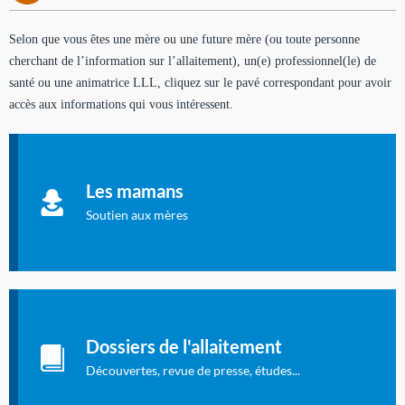
Selon que vous êtes une mère ou une future mère (ou toute personne
cherchant de l’information sur l’allaitement), un(e) professionnel(le) de
santé ou une animatrice LLL, cliquez sur le pavé correspondant pour avoir
accès aux informations qui vous intéressent.
Soutien aux mères
Informations sur l'allaitement et le maternage, pour vous aider
Les mamans
à allaiter et vous informer : toutes les rubriques qui
concernent l'allaitement.
Soutien aux mères
Les dossiers de l'allaitement
Publication en langue française qui fait le point sur les
Dossiers de l'allaitement
dernières études sur l'allaitement publiées dans la presse
internationale.
Découvertes, revue de presse, études...