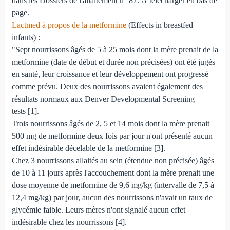
dans les Dossiers de l'allaitement n° 87. À télécharger en bas de
page.
Lactmed à propos de la metformine
(Effects in breastfed
infants) :
"Sept nourrissons âgés de 5 à 25 mois dont la mère prenait de la
metformine (date de début et durée non précisées) ont été jugés
en santé, leur croissance et leur développement ont progressé
comme prévu. Deux des nourrissons avaient également des
résultats normaux aux Denver Developmental Screening
tests [1].
Trois nourrissons âgés de 2, 5 et 14 mois dont la mère prenait
500 mg de metformine deux fois par jour n'ont présenté aucun
effet indésirable décelable de la metformine [3].
Chez 3 nourrissons allaités au sein (étendue non précisée) âgés
de 10 à 11 jours après l'accouchement dont la mère prenait une
dose moyenne de metformine de 9,6 mg/kg (intervalle de 7,5 à
12,4 mg/kg) par jour, aucun des nourrissons n'avait un taux de
glycémie faible. Leurs mères n'ont signalé aucun effet
indésirable chez les nourrissons [4].