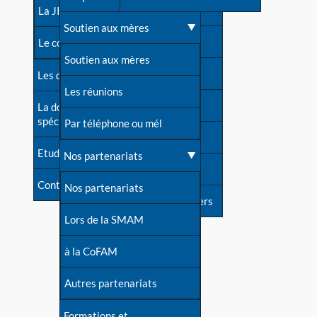
contacts
La JIA
Une difficulté d'allaitement ?
Soutien aux mères
Contact presse
Le congrès
Cas particuliers
Soutien aux mères
Dossier de presse
Les dossiers de l'allaitement
Mythes et vérités
Les réunions
Soutenir LLL
La documentation
spécialisée
Devenir animatrice ?
Par téléphone ou mél
Livre d'or
Etudes récentes
Une question sur le site
Nos partenariats
Forum
Contact
Nos partenariats
S'inscrire à nos newsletters
Lors de la SMAM
à la CoFAM
Autres partenariats
Formations et