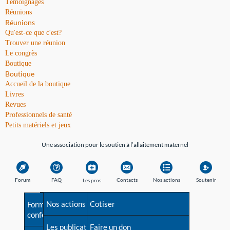
Témoignages
Réunions
Réunions
Qu'est-ce que c'est?
Trouver une réunion
Le congrès
Boutique
Boutique
Accueil de la boutique
Livres
Revues
Professionnels de santé
Petits matériels et jeux
Une association pour le soutien à l’allaitement maternel
Forum
FAQ
Contacts
Nos actions
Soutenir
Les pros
Avant la naissance
Nos actions
Besoin d'aide?
Cotiser
Formations et
conférences
Les débuts
Les publications
Répertoire de tous les
Faire un don