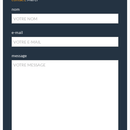
nom
e-mail
message