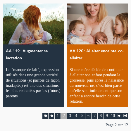
AA 119 : Augmenter sa
AA 120 : Allaiter enceinte, co-
lactation
allaiter
Le "manque de lait", expression
Si une mère décide de continuer
utilisée dans une grande variété
à allaiter son enfant pendant la
de situations (et parfois de façon
grossesse, puis après la naissance
inadaptée) est une des situations
du nouveau-né, c’est bien parce
les plus redoutées par les (futurs)
qu’elle sent intimement que son
parents.
enfant a encore besoin de cette
relation.
1
2
3
4
5
6
7
8
9
10
Page 2 sur 12