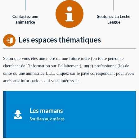
Contactez une
Soutenez La Leche
animatrice
League
Les espaces thématiques
Selon que vous êtes une mère ou une future mère (ou toute personne
cherchant de l’information sur l’allaitement), un(e) professionnel(le) de
santé ou une animatrice LLL, cliquez sur le pavé correspondant pour avoir
accès aux informations qui vous intéressent.
Soutien aux mères
Informations sur l'allaitement et le maternage, pour vous aider
Les mamans
à allaiter et vous informer : toutes les rubriques qui
concernent l'allaitement.
Soutien aux mères