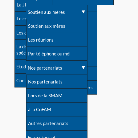
contacts
La JIA
Une difficulté d'allaitement ?
Soutien aux mères
Contact presse
Le congrès
Cas particuliers
Soutien aux mères
Dossier de presse
Les dossiers de l'allaitement
Mythes et vérités
Les réunions
Soutenir LLL
La documentation
spécialisée
Devenir animatrice ?
Par téléphone ou mél
Livre d'or
Etudes récentes
Une question sur le site
Nos partenariats
Forum
Contact
Nos partenariats
S'inscrire à nos newsletters
Lors de la SMAM
à la CoFAM
Autres partenariats
Formations et