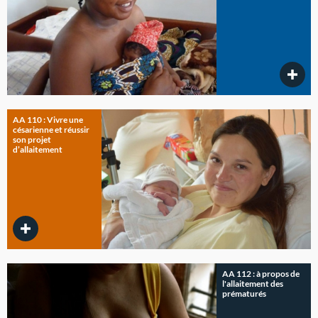
AA 110 : Vivre une
césarienne et réussir
son projet
d’allaitement
AA 112 : à propos de
l'allaitement des
prématurés