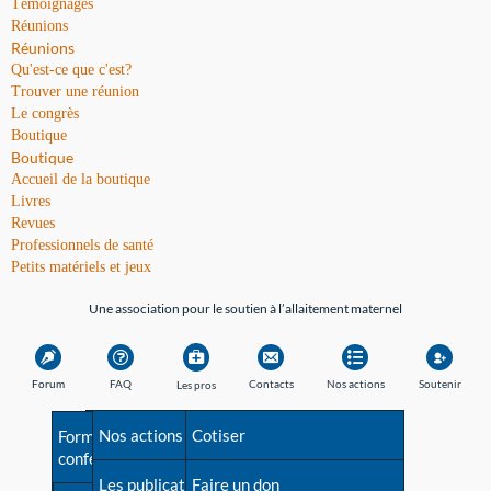
Témoignages
Réunions
Réunions
Qu'est-ce que c'est?
Trouver une réunion
Le congrès
Boutique
Boutique
Accueil de la boutique
Livres
Revues
Professionnels de santé
Petits matériels et jeux
Une association pour le soutien à l’allaitement maternel
Forum
FAQ
Contacts
Nos actions
Soutenir
Les pros
Avant la naissance
Nos actions
Besoin d'aide?
Cotiser
Formations et
conférences
Les débuts
Les publications
Répertoire de tous les
Faire un don