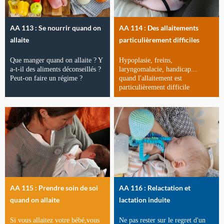
AA 113 : Se nourrir quand on
AA 114 : Des allaitements
allaite
particulièrement difficiles
Que manger quand on allaite ? Y
Hypoplasie, freins,
a-t-il des aliments déconseillés ?
laryngomalacie, handicap...
Peut-on faire un régime ?
quand l'allaitement est
particulièrement difficile
AA 115 : Prendre soin de soi
AA 116 : Relactation et
quand on allaite
lactation induite
Si vous allaitez votre bébé,vous
Ne pas rester sur le regret d'un