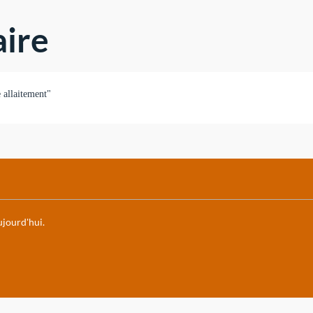
ire
e allaitement"
aujourd'hui.