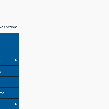
Nos actions
s
s
 mél