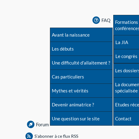
FAQ
Formations 
conférence
Avant la naissance
La JIA
Les débuts
Le congrès
Une difficulté d'allaitement ?
Les dossiers
Cas particuliers
La documen
Mythes et vérités
spécialisée
Devenir animatrice ?
Etudes réc
Une question sur le site
Contact
Forum
S'abonner à ce flux RSS