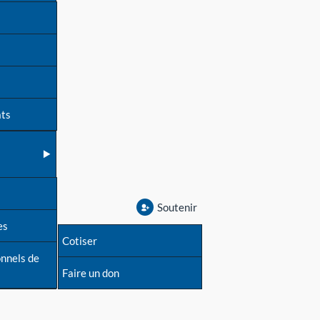
ats
Soutenir
es
Cotiser
onnels de
Faire un don