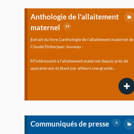
Anthologie de l'allaitement
maternel
19
Extrait du livre L'anthologie de l'allaitement maternel de
Claude Didierjean-Jouveau :
M’intéressant à l’allaitement maternel depuis près de
quarante ans et étant par ailleurs une grande...
Communiqués de presse
4