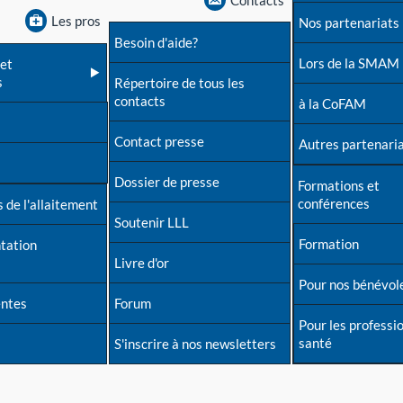
Contacts
Les pros
Nos partenariats
Besoin d'aide?
Lors de la SMAM
et
s
Répertoire de tous les
contacts
à la CoFAM
Contact presse
Autres partenari
Dossier de presse
Formations et
conférences
 de l'allaitement
Soutenir LLL
Formation
tation
Livre d'or
Pour nos bénévol
entes
Forum
Pour les professi
santé
S'inscrire à nos newsletters