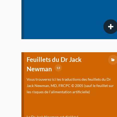
Feuillets du Dr Jack
Newman
13
Vous trouverez ici les traductions des feuillets du Dr
Jack Newman, MD, FRCPC © 2005 (sauf le feuillet sur
les risques de l'alimentation artificielle)
Le Dr Jack Newman est diplômé...