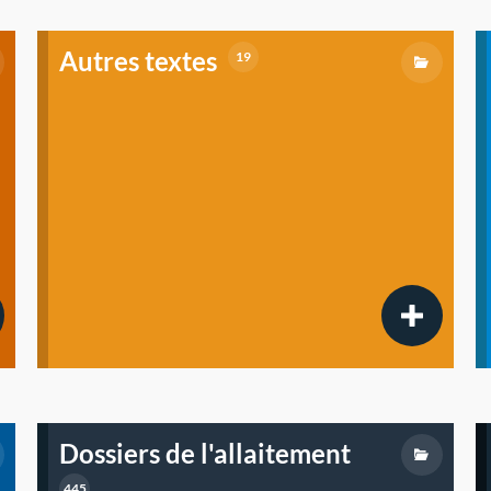
Autres textes
19
Dossiers de l'allaitement
445