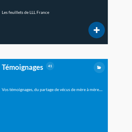
Les feuillets de LLL France
Témoignages
41
Vos témoignages, du partage de vécus de mère à mère....