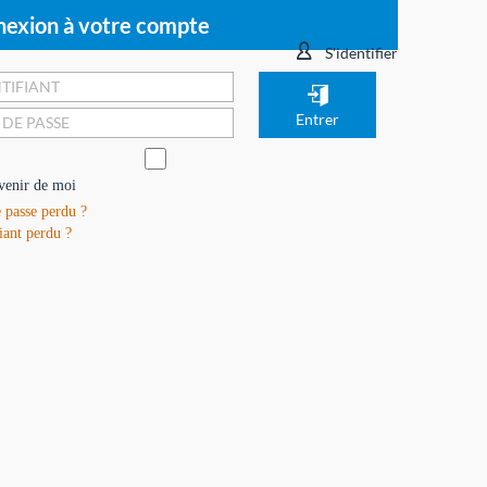
exion à votre compte
S'identifier
venir de moi
 passe perdu ?
iant perdu ?