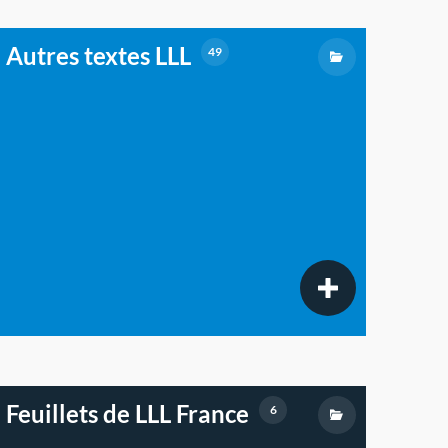
Autres textes LLL
49
Feuillets de LLL France
6