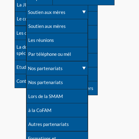
contacts
La JIA
Une difficulté d'allaitement ?
Soutien aux mères
Contact presse
Le congrès
Cas particuliers
Soutien aux mères
Dossier de presse
Les dossiers de l'allaitement
Mythes et vérités
Les réunions
Soutenir LLL
La documentation
spécialisée
Devenir animatrice ?
Par téléphone ou mél
Livre d'or
Etudes récentes
Une question sur le site
Nos partenariats
Forum
Contact
Nos partenariats
S'inscrire à nos newsletters
Lors de la SMAM
à la CoFAM
Autres partenariats
Formations et