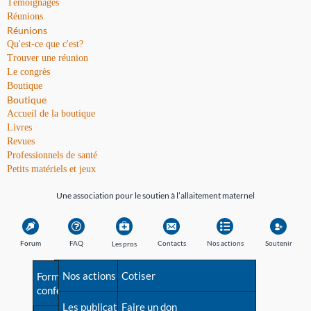
Témoignages
Réunions
Réunions
Qu'est-ce que c'est?
Trouver une réunion
Le congrès
Boutique
Boutique
Accueil de la boutique
Livres
Revues
Professionnels de santé
Petits matériels et jeux
Une association pour le soutien à l’allaitement maternel
Forum
FAQ
Contacts
Nos actions
Soutenir
Les pros
Avant la naissance
Nos actions
Besoin d'aide?
Cotiser
Formations et
conférences
Les débuts
Les publications
Répertoire de tous les
Faire un don