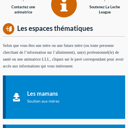
Contactez une
Soutenez La Leche
animatrice
League
Les espaces thématiques
Selon que vous êtes une mère ou une future mère (ou toute personne
cherchant de l’information sur l’allaitement), un(e) professionnel(le) de
santé ou une animatrice LLL, cliquez sur le pavé correspondant pour avoir
accès aux informations qui vous intéressent.
Soutien aux mères
Informations sur l'allaitement et le maternage, pour vous aider
Les mamans
à allaiter et vous informer : toutes les rubriques qui
concernent l'allaitement.
Soutien aux mères