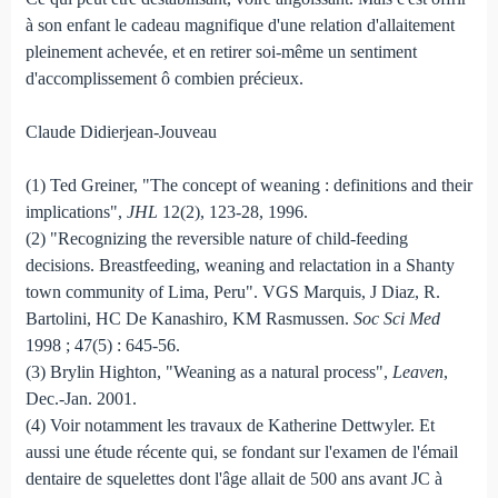
à son enfant le cadeau magnifique d'une relation d'allaitement
pleinement achevée, et en retirer soi-même un sentiment
d'accomplissement ô combien précieux.
Claude Didierjean-Jouveau
(1) Ted Greiner, "The concept of weaning : definitions and their
implications",
JHL
12(2), 123-28, 1996.
(2) "Recognizing the reversible nature of child-feeding
decisions. Breastfeeding, weaning and relactation in a Shanty
town community of Lima, Peru". VGS Marquis, J Diaz, R.
Bartolini, HC De Kanashiro, KM Rasmussen.
Soc Sci Med
1998 ; 47(5) : 645-56.
(3) Brylin Highton, "Weaning as a natural process",
Leaven
,
Dec.-Jan. 2001.
(4) Voir notamment les travaux de Katherine Dettwyler. Et
aussi une étude récente qui, se fondant sur l'examen de l'émail
dentaire de squelettes dont l'âge allait de 500 ans avant JC à