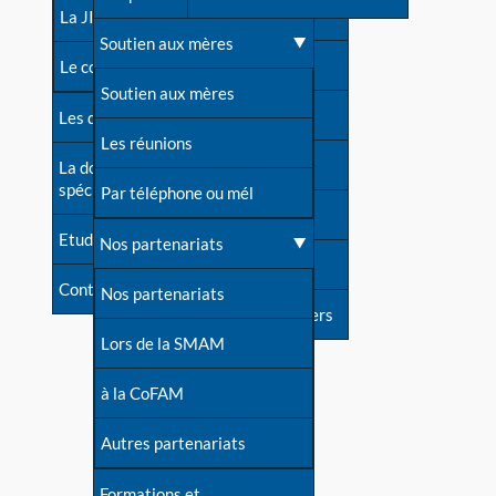
contacts
La JIA
Une difficulté d'allaitement ?
Soutien aux mères
Contact presse
Le congrès
Cas particuliers
Soutien aux mères
Dossier de presse
Les dossiers de l'allaitement
Mythes et vérités
Les réunions
Soutenir LLL
La documentation
spécialisée
Devenir animatrice ?
Par téléphone ou mél
Livre d'or
Etudes récentes
Une question sur le site
Nos partenariats
Forum
Contact
Nos partenariats
S'inscrire à nos newsletters
Lors de la SMAM
à la CoFAM
Autres partenariats
Formations et