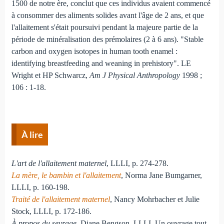
1500 de notre ère, conclut que ces individus avaient commencé
à consommer des aliments solides avant l'âge de 2 ans, et que
l'allaitement s'était poursuivi pendant la majeure partie de la
période de minéralisation des prémolaires (2 à 6 ans). "Stable
carbon and oxygen isotopes in human tooth enamel :
identifying breastfeeding and weaning in prehistory". LE
Wright et HP Schwarcz,
Am J Physical Anthropology
1998 ;
106 : 1-18.
À lire
L'art de l'allaitement maternel
, LLLI, p. 274-278.
La mère, le bambin et l'allaitement
, Norma Jane Bumgarner,
LLLI, p. 160-198.
Traité de l'allaitement maternel
, Nancy Mohrbacher et Julie
Stock, LLLI, p. 172-186.
À propos du sevrage
, Diane Bengson, LLLI. Un ouvrage tout