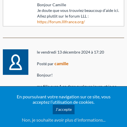
Bonjour Camille
Je doute que vous trouviez beaucoup d’aide ici.
Allez plutôt sur le forum LLL :
https://forum.lllfrance.org/
le vendredi 13 décembre 2024 à 17:20
camille
Posté par
Bonjour!
ma fille aura 1 an dans quelques jours, et je ne
souhaite pas forcement la sevrer complètement,
En poursuivant votre navigation sur ce site, vous
mais j'aimerais ralentir beaucoup.
acceptez l’utilisation de cookies.
En effet, elle tète vraiment très souvent dans la
journée et la nuit aussi (entre une et trois fois par
J'accepte
heure la nuit!!). Non seulement ça m'épuise, mais
Non, je souhaite avoir plus d'informations...
du coup on n'arrive pas à la faire manger du
solide, ça ne l'intéresse pas...