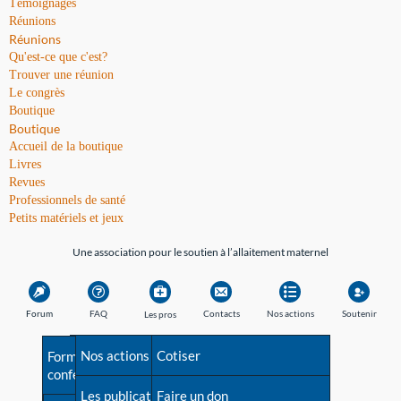
Témoignages
Réunions
Réunions
Qu'est-ce que c'est?
Trouver une réunion
Le congrès
Boutique
Boutique
Accueil de la boutique
Livres
Revues
Professionnels de santé
Petits matériels et jeux
Une association pour le soutien à l’allaitement maternel
Forum
FAQ
Contacts
Nos actions
Soutenir
Les pros
Avant la naissance
Nos actions
Besoin d'aide?
Cotiser
Formations et
conférences
Les débuts
Les publications
Répertoire de tous les
Faire un don