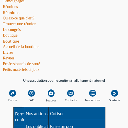
Témoignages
Réunions
Réunions
Qu'est-ce que c'est?
Trouver une réunion
Le congrès
Boutique
Boutique
Accueil de la boutique
Livres
Revues
Professionnels de santé
Petits matériels et jeux
Une association pour le soutien à l’allaitement maternel
Forum
FAQ
Contacts
Nos actions
Soutenir
Les pros
Avant la naissance
Nos actions
Besoin d'aide?
Cotiser
Formations et
conférences
Les débuts
Les publications
Répertoire de tous les
Faire un don