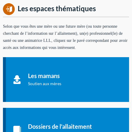
Les espaces thématiques
Selon que vous êtes une mère ou une future mère (ou toute personne
cherchant de l’information sur l’allaitement), un(e) professionnel(le) de
santé ou une animatrice LLL, cliquez sur le pavé correspondant pour avoir
accès aux informations qui vous intéressent.
Soutien aux mères
Informations sur l'allaitement et le maternage, pour vous aider
Les mamans
à allaiter et vous informer : toutes les rubriques qui
concernent l'allaitement.
Soutien aux mères
Les dossiers de l'allaitement
Publication en langue française qui fait le point sur les
Dossiers de l'allaitement
dernières études sur l'allaitement publiées dans la presse