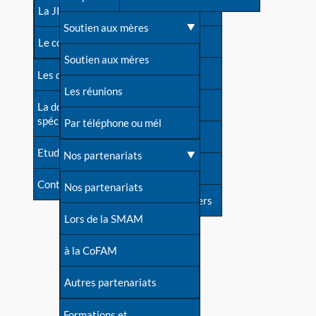
contacts
La JIA
Une difficulté d'allaitement ?
Soutien aux mères
Contact presse
Le congrès
Cas particuliers
Soutien aux mères
Dossier de presse
Les dossiers de l'allaitement
Mythes et vérités
Les réunions
Soutenir LLL
La documentation
spécialisée
Devenir animatrice ?
Par téléphone ou mél
Livre d'or
Etudes récentes
Une question sur le site
Nos partenariats
Forum
Contact
Nos partenariats
S'inscrire à nos newsletters
Lors de la SMAM
à la CoFAM
Autres partenariats
Formations et