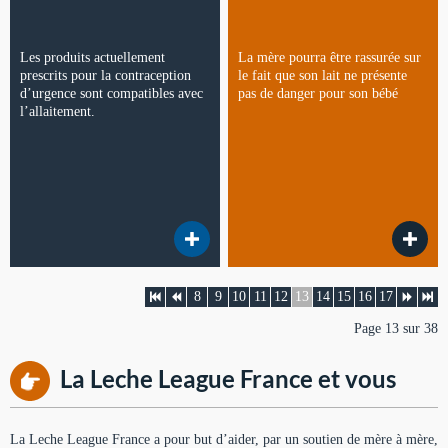
Les produits actuellement
La mère pourra être rassurée sur
prescrits pour la contraception
le fait que son lait ne présente
d’urgence sont compatibles avec
pas de danger pour son bébé
l’allaitement.
8
9
10
11
12
13
14
15
16
17
Page 13 sur 38
La Leche League France et vous
La Leche League France a pour but d’aider, par un soutien de mère à mère,