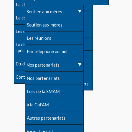
contacts
La JIA
Une difficulté d'allaitement ?
Soutien aux mères
Contact presse
Le congrès
Cas particuliers
Soutien aux mères
Dossier de presse
Les dossiers de l'allaitement
Mythes et vérités
Les réunions
Soutenir LLL
La documentation
spécialisée
Devenir animatrice ?
Par téléphone ou mél
Livre d'or
Etudes récentes
Une question sur le site
Nos partenariats
Forum
Contact
Nos partenariats
S'inscrire à nos newsletters
Lors de la SMAM
à la CoFAM
Autres partenariats
Formations et