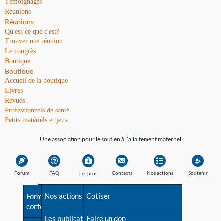
Témoignages
Réunions
Réunions
Qu'est-ce que c'est?
Trouver une réunion
Le congrès
Boutique
Boutique
Accueil de la boutique
Livres
Revues
Professionnels de santé
Petits matériels et jeux
Une association pour le soutien à l’allaitement maternel
Forum
FAQ
Contacts
Nos actions
Soutenir
Les pros
Avant la naissance
Nos actions
Besoin d'aide?
Cotiser
Formations et
conférences
Les débuts
Les publications
Répertoire de tous les
Faire un don