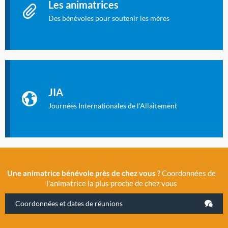
Les animatrices
Des bénévoles pour soutenir les mères
Identifiant oublié ?
Mot de passe oublié ?
Les Journées Internationales de l'Allaitement
La Cité des Sciences et de l’Industrie a accueilli en novembre
JIA
2019 la 11e Journée Internationale de l’Allaitement, un
évènement exceptionnel organisé par LLL France.
Journées Internationales de l'Allaitement
Une animatrice bénévole près de chez vous ?
Coordonnées de
l’animatrice la plus proche de chez vous
Coordonnées et dates de réunions