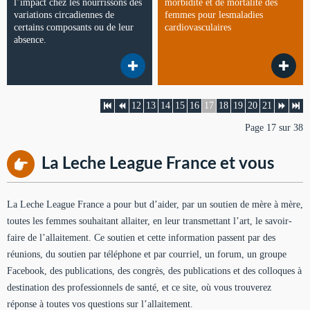
l’impact chez les nourrissons des
morbidité et de mortalité des
variations circadiennes de
femmes pour lesmaladies
certains composants ou de leur
cardiovasculaires
absence.
12
13
14
15
16
17
18
19
20
21
Page 17 sur 38
La Leche League France et vous
La Leche League France a pour but d’aider, par un soutien de mère à mère,
toutes les femmes souhaitant allaiter, en leur transmettant l’art, le savoir-
faire de l’allaitement. Ce soutien et cette information passent par des
réunions, du soutien par téléphone et par courriel, un forum, un groupe
Facebook, des publications, des congrès, des publications et des colloques à
destination des professionnels de santé, et ce site, où vous trouverez
réponse à toutes vos questions sur l’allaitement.