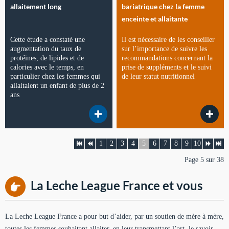
allaitement long
bariatrique chez la femme
enceinte et allaitante
Cette étude a constaté une
Il est nécessaire de les conseiller
augmentation du taux de
sur l’importance de suivre les
protéines, de lipides et de
recommandations concernant la
calories avec le temps, en
prise de suppléments et le suivi
particulier chez les femmes qui
de leur statut nutritionnel
allaitaient un enfant de plus de 2
ans
1
2
3
4
5
6
7
8
9
10
Page 5 sur 38
La Leche League France et vous
La Leche League France a pour but d’aider, par un soutien de mère à mère,
toutes les femmes souhaitant allaiter, en leur transmettant l’art, le savoir-