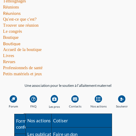
Témoignages
Réunions
Réunions
Qu'est-ce que c'est?
Trouver une réunion
Le congrès
Boutique
Boutique
Accueil de la boutique
Livres
Revues
Professionnels de santé
Petits matériels et jeux
Une association pour le soutien à l’allaitement maternel
Forum
FAQ
Contacts
Nos actions
Soutenir
Les pros
Avant la naissance
Nos actions
Besoin d'aide?
Cotiser
Formations et
conférences
Les débuts
Les publications
Répertoire de tous les
Faire un don