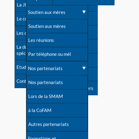
contacts
La JIA
Une difficulté d'allaitement ?
Soutien aux mères
Contact presse
Le congrès
Cas particuliers
Soutien aux mères
Dossier de presse
Les dossiers de l'allaitement
Mythes et vérités
Les réunions
Soutenir LLL
La documentation
spécialisée
Devenir animatrice ?
Par téléphone ou mél
Livre d'or
Etudes récentes
Une question sur le site
Nos partenariats
Forum
Contact
Nos partenariats
S'inscrire à nos newsletters
Lors de la SMAM
à la CoFAM
Autres partenariats
Formations et