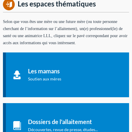
Les espaces thématiques
Selon que vous êtes une mère ou une future mère (ou toute personne
cherchant de l’information sur l’allaitement), un(e) professionnel(le) de
santé ou une animatrice LLL, cliquez sur le pavé correspondant pour avoir
accès aux informations qui vous intéressent.
Soutien aux mères
Informations sur l'allaitement et le maternage, pour vous aider
Les mamans
à allaiter et vous informer : toutes les rubriques qui
concernent l'allaitement.
Soutien aux mères
Les dossiers de l'allaitement
Publication en langue française qui fait le point sur les
Dossiers de l'allaitement
dernières études sur l'allaitement publiées dans la presse
internationale.
Découvertes, revue de presse, études...