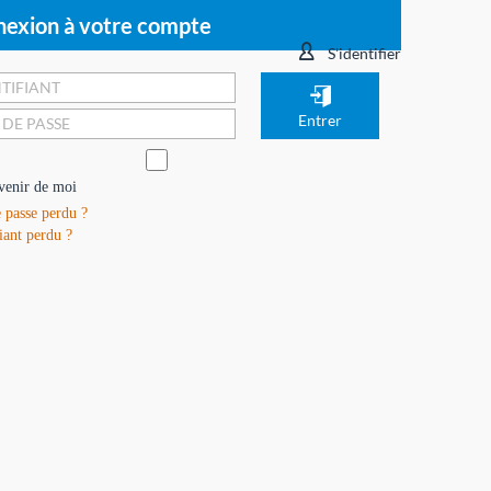
exion à votre compte
S'identifier
venir de moi
 passe perdu ?
iant perdu ?