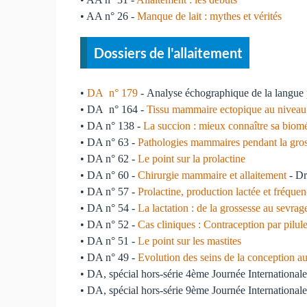
• AA n° 26 -
Manque de lait : mythes et vérités
Dossiers de l'allaitement
•
DA n° 179
- Analyse échographique de la langue p
• DA n° 164 -
Tissu mammaire ectopique au niveau
• DA n° 138 -
La succion : mieux connaître sa bioméc
• DA n° 63 -
Pathologies mammaires pendant la gross
• DA n° 62 -
Le point sur la prolactine
• DA n° 60 -
Chirurgie mammaire et allaitement
- Dr
• DA n° 57 -
Prolactine, production lactée et fréquen
• DA n° 54 -
La lactation : de la grossesse au sevrag
• DA n° 52 -
Cas cliniques : Contraception par pilule 
• DA n° 51 -
Le point sur les mastites
• DA n° 49 -
Evolution des seins de la conception a
• DA, spécial hors-série 4ème Journée Internationale
• DA, spécial hors-série 9ème Journée Internationale