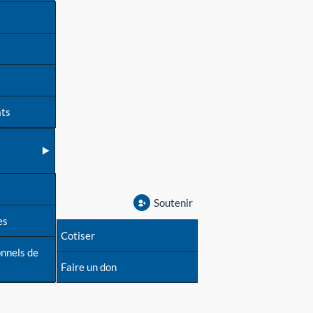
ats
Soutenir
es
Cotiser
onnels de
Faire un don