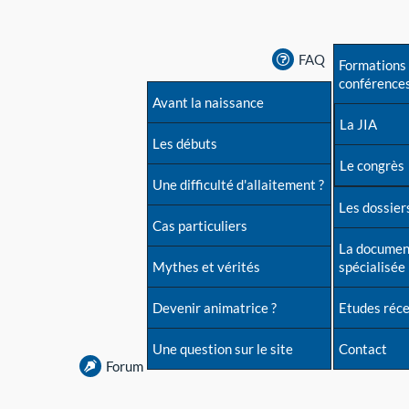
FAQ
Formations 
conférence
Avant la naissance
La JIA
Les débuts
Le congrès
Une difficulté d'allaitement ?
Les dossiers
Cas particuliers
La documen
Mythes et vérités
spécialisée
Devenir animatrice ?
Etudes réc
Une question sur le site
Contact
Forum