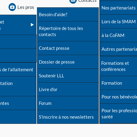
Contacts
Les pros
Nos partenariats
Besoin d'aide?
Lors de la SMAM
et
s
Répertoire de tous les
contacts
à la CoFAM
Contact presse
Autres partenari
Dossier de presse
Formations et
conférences
 de l'allaitement
Soutenir LLL
Formation
tation
Livre d'or
Pour nos bénévol
entes
Forum
Pour les professi
santé
S'inscrire à nos newsletters