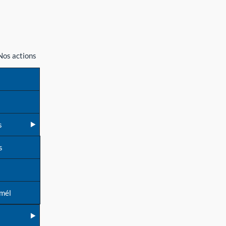
Nos actions
s
s
 mél