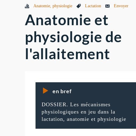
Anatomie, physiologie
Lactation
Envoyer
Anatomie et
physiologie de
l'allaitement
en bref
DOSSIER. Les mécanismes
physiologiques en jeu dans la
lactation, anatomie et physiologie