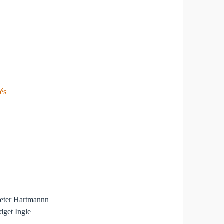
tés
Peter Hartmannn
idget Ingle