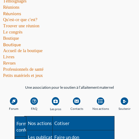
Témoignages
Réunions
Réunions
Qu'est-ce que c'est?
Trouver une réunion
Le congrès
Boutique
Boutique
Accueil de la boutique
Livres
Revues
Professionnels de santé
Petits matériels et jeux
Une association pour le soutien à l’allaitement maternel
Forum
FAQ
Contacts
Nos actions
Soutenir
Les pros
Avant la naissance
Nos actions
Besoin d'aide?
Cotiser
Formations et
conférences
Les débuts
Les publications
Répertoire de tous les
Faire un don