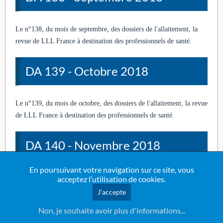
Le n°138, du mois de septembre, des dossiers de l'allaitement, la
revue de LLL France à destination des professionnels de santé.
DA 139 - Octobre 2018
Le n°139, du mois de octobre, des dossiers de l'allaitement, la revue
de LLL France à destination des professionnels de santé.
DA 140 - Novembre 2018
En poursuivant votre navigation sur ce site, vous
Le n°140, du mois de novembre, des dossiers de l'allaitement, la
acceptez l’utilisation de cookies.
revue de LLL France à destination des professionnels de santé.
J'accepte
Non, je souhaite avoir plus d'informations...
DA 141 - Décembre 2018