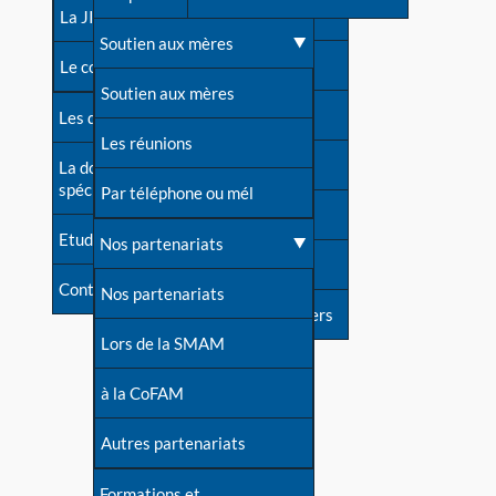
contacts
La JIA
Une difficulté d'allaitement ?
Soutien aux mères
Contact presse
Le congrès
Cas particuliers
Soutien aux mères
Dossier de presse
Les dossiers de l'allaitement
Mythes et vérités
Les réunions
Soutenir LLL
La documentation
spécialisée
Devenir animatrice ?
Par téléphone ou mél
Livre d'or
Etudes récentes
Une question sur le site
Nos partenariats
Forum
Contact
Nos partenariats
S'inscrire à nos newsletters
Lors de la SMAM
à la CoFAM
Autres partenariats
Formations et