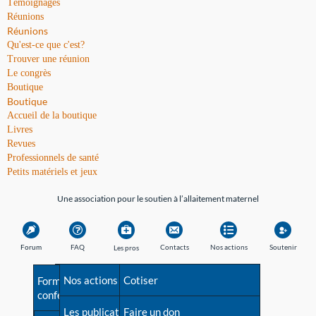
Témoignages
Réunions
Réunions
Qu'est-ce que c'est?
Trouver une réunion
Le congrès
Boutique
Boutique
Accueil de la boutique
Livres
Revues
Professionnels de santé
Petits matériels et jeux
Une association pour le soutien à l’allaitement maternel
Forum
FAQ
Contacts
Nos actions
Soutenir
Les pros
Avant la naissance
Nos actions
Besoin d'aide?
Cotiser
Formations et
conférences
Les débuts
Les publications
Répertoire de tous les
Faire un don