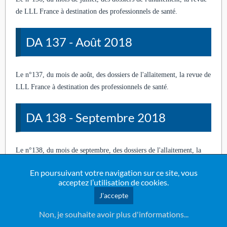
de LLL France à destination des professionnels de santé.
DA 137 - Août 2018
Le n°137, du mois de août, des dossiers de l'allaitement, la revue de
LLL France à destination des professionnels de santé.
DA 138 - Septembre 2018
Le n°138, du mois de septembre, des dossiers de l'allaitement, la
revue de LLL France à destination des professionnels de santé.
En poursuivant votre navigation sur ce site, vous
acceptez l’utilisation de cookies.
DA 139 - Octobre 2018
J'accepte
Non, je souhaite avoir plus d'informations...
Le n°139, du mois de octobre, des dossiers de l'allaitement, la revue