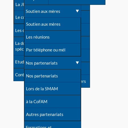
contacts
La JIA
Une difficulté d'allaitement ?
Soutien aux mères
Contact presse
Le congrès
Cas particuliers
Soutien aux mères
Dossier de presse
Les dossiers de l'allaitement
Mythes et vérités
Les réunions
Soutenir LLL
La documentation
spécialisée
Devenir animatrice ?
Par téléphone ou mél
Livre d'or
Etudes récentes
Une question sur le site
Nos partenariats
Forum
Contact
Nos partenariats
S'inscrire à nos newsletters
Lors de la SMAM
à la CoFAM
Autres partenariats
Formations et