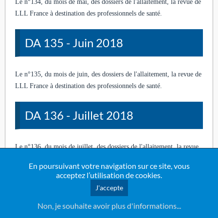
Le n°134, du mois de mai, des dossiers de l'allaitement, la revue de
LLL France à destination des professionnels de santé.
DA 135 - Juin 2018
Le n°135, du mois de juin, des dossiers de l'allaitement, la revue de
LLL France à destination des professionnels de santé.
DA 136 - Juillet 2018
Le n°136, du mois de juillet, des dossiers de l'allaitement, la revue
de LLL France à destination des professionnels de santé.
En poursuivant votre navigation sur ce site, vous
acceptez l’utilisation de cookies.
DA 137 - Août 2018
J'accepte
Non, je souhaite avoir plus d'informations...