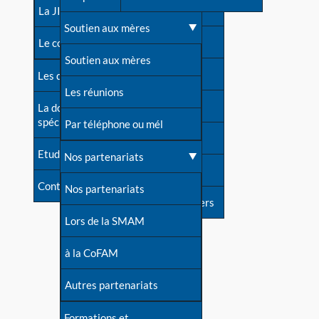
contacts
La JIA
Une difficulté d'allaitement ?
Soutien aux mères
Contact presse
Le congrès
Cas particuliers
Soutien aux mères
Dossier de presse
Les dossiers de l'allaitement
Mythes et vérités
Les réunions
Soutenir LLL
La documentation
spécialisée
Devenir animatrice ?
Par téléphone ou mél
Livre d'or
Etudes récentes
Une question sur le site
Nos partenariats
Forum
Contact
Nos partenariats
S'inscrire à nos newsletters
Lors de la SMAM
à la CoFAM
Autres partenariats
Formations et