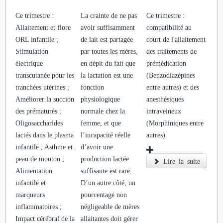
Ce trimestre :
La crainte de ne pas
Ce trimestre :
Allaitement et flore
avoir suffisamment
compatibilité au
ORL infantile ;
de lait est partagée
court de l'allaitement
Stimulation
par toutes les mères,
des traitements de
électrique
en dépit du fait que
prémédication
transcutanée pour les
la lactation est une
(Benzodiazépines
tranchées utérines ;
fonction
entre autres) et des
Améliorer la succion
physiologique
anesthésiques
des prématurés ;
normale chez la
intraveineux
Oligosaccharides
femme, et que
(Morphiniques entre
lactés dans le plasma
l’incapacité réelle
autres).
infantile ; Asthme et
d’avoir une
peau de mouton ;
production lactée
Lire la suite
Alimentation
suffisante est rare.
infantile et
D’un autre côté, un
marqueurs
pourcentage non
inflammatoires ;
négligeable de mères
Impact cérébral de la
allaitantes doit gérer