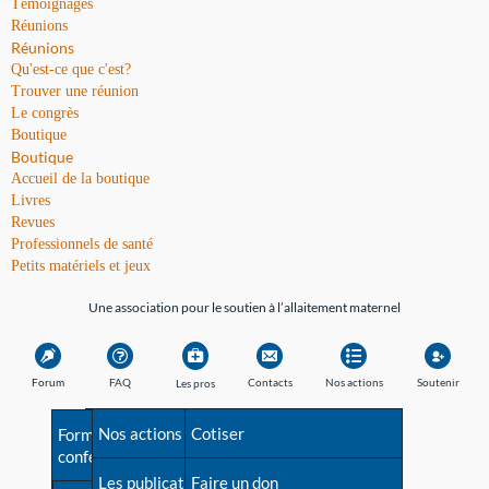
Témoignages
Réunions
Réunions
Qu'est-ce que c'est?
Trouver une réunion
Le congrès
Boutique
Boutique
Accueil de la boutique
Livres
Revues
Professionnels de santé
Petits matériels et jeux
Une association pour le soutien à l’allaitement maternel
Forum
FAQ
Contacts
Nos actions
Soutenir
Les pros
Avant la naissance
Nos actions
Besoin d'aide?
Cotiser
Formations et
conférences
Les débuts
Les publications
Répertoire de tous les
Faire un don