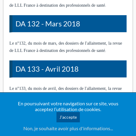
de LLL France à destination des professionnels de santé.
DA 132 - Mars 2018
Le n°132, du mois de mars, des dossiers de l'allaitement, la revue
de LLL France à destination des professionnels de santé.
DA 133 - Avril 2018
Le n°133, du mois de avril, des dossiers de l'allaitement, la revue
de LLL France à destination des professionnels de santé.
En poursuivant votre navigation sur ce site, vous
acceptez l’utilisation de cookies.
DA 134 - Mai 2018
J'accepte
Non, je souhaite avoir plus d'informations...
Le n°134, du mois de mai, des dossiers de l'allaitement, la revue de