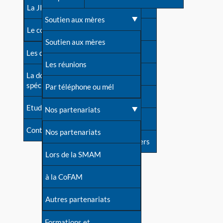
contacts
La JIA
Une difficulté d'allaitement ?
Soutien aux mères
Contact presse
Le congrès
Cas particuliers
Soutien aux mères
Dossier de presse
Les dossiers de l'allaitement
Mythes et vérités
Les réunions
Soutenir LLL
La documentation
spécialisée
Devenir animatrice ?
Par téléphone ou mél
Livre d'or
Etudes récentes
Une question sur le site
Nos partenariats
Forum
Contact
Nos partenariats
S'inscrire à nos newsletters
Lors de la SMAM
à la CoFAM
Autres partenariats
Formations et