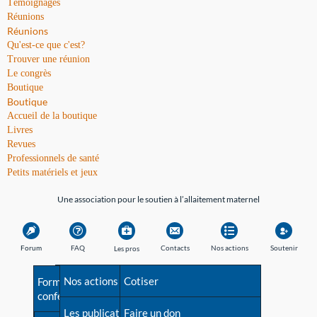
Témoignages
Réunions
Réunions
Qu'est-ce que c'est?
Trouver une réunion
Le congrès
Boutique
Boutique
Accueil de la boutique
Livres
Revues
Professionnels de santé
Petits matériels et jeux
Une association pour le soutien à l’allaitement maternel
Forum
FAQ
Contacts
Nos actions
Soutenir
Les pros
Avant la naissance
Nos actions
Besoin d'aide?
Cotiser
Formations et
conférences
Les débuts
Les publications
Répertoire de tous les
Faire un don