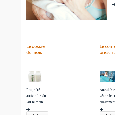
Le dossier
Le coin
du mois
prescri
Propriétés
Anesthési
antivirales du
générale e
lait humain
allaitemen