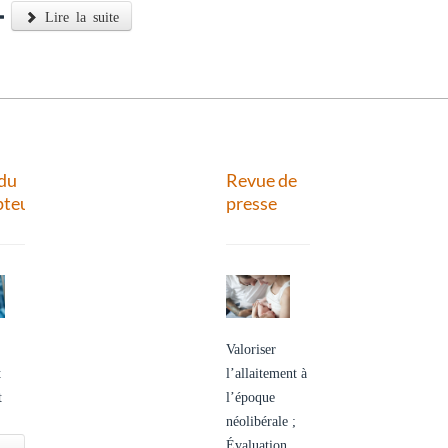
Lire la suite
 du
Revue de
pteur
presse
e
Valoriser
t
l’allaitement à
t
l’époque
néolibérale ;
Évaluation