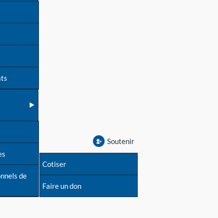
ats
Soutenir
es
Cotiser
onnels de
Faire un don