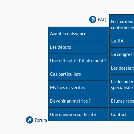
FAQ
Formations 
conférence
Avant la naissance
La JIA
Les débuts
Le congrès
Une difficulté d'allaitement ?
Les dossiers
Cas particuliers
La documen
Mythes et vérités
spécialisée
Devenir animatrice ?
Etudes réc
Une question sur le site
Contact
Forum