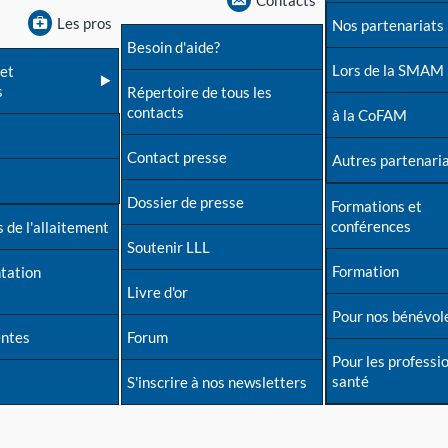
Contacts
Les pros
Nos partenariats
Besoin d'aide?
Lors de la SMAM
et
s
Répertoire de tous les
contacts
à la CoFAM
Contact presse
Autres partenari
Dossier de presse
Formations et
conférences
 de l'allaitement
Soutenir LLL
Formation
tation
Livre d'or
Pour nos bénévol
entes
Forum
Pour les professi
santé
S'inscrire à nos newsletters