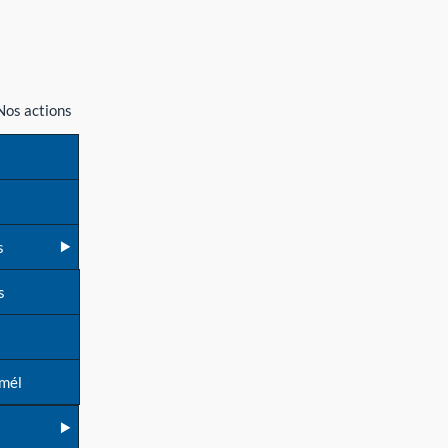
Nos actions
s
s
 mél